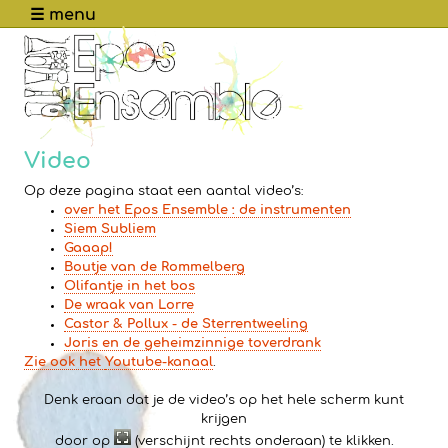
☰ menu
Video
Op deze pagina staat een aantal video’s:
over het Epos Ensemble : de instrumenten
Siem Subliem
Gaaap!
Boutje van de Rommelberg
Olifantje in het bos
De wraak van Lorre
Castor & Pollux - de Sterrentweeling
Joris en de geheimzinnige toverdrank
Zie ook het
Youtube-kanaal
.
Denk eraan dat je de video’s op het hele scherm kunt
krijgen
door op
(verschijnt rechts onderaan) te klikken.