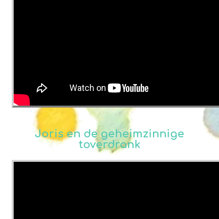
Joris en de geheimzinnige
toverdrank